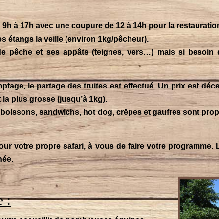
de 9h à 17h avec une coupure de 12 à 14h pour la restauratio
es étangs la veille (environ 1kg/pêcheur).
e pêche et ses appâts (teignes, vers…) mais si besoin 
ptage, le partage des truites est effectué. Un prix est dé
 la plus grosse (jusqu’à 1kg).
 boissons, sandwichs, hot dog, crêpes et gaufres sont prop
pour votre propre safari, à vous de faire votre programme. 
née.
 :