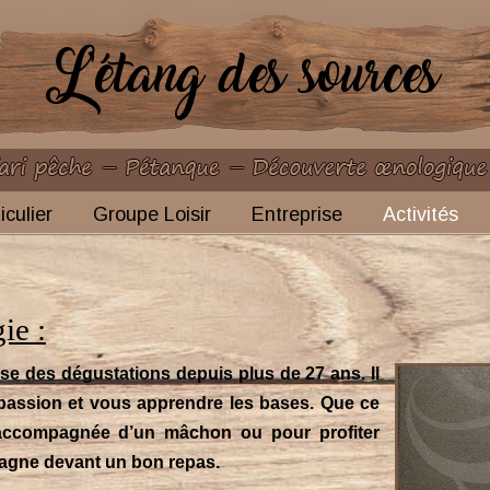
iculier
Groupe Loisir
Entreprise
Activités
ie :
ose des dégustations depuis plus de 27 ans. Il
 passion et vous apprendre les bases. Que ce
accompagnée d’un mâchon ou pour profiter
agne devant un bon repas.